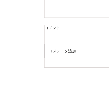
コメント
コメントを追加…
マツダロードスター Ｍー
２ 点検預かり