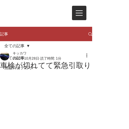
記事
全ての記事
キッカワ
全ての記事
2022年10月28日
読了時間: 1分
車検が切れてて緊急引取り
無題のカテゴリー