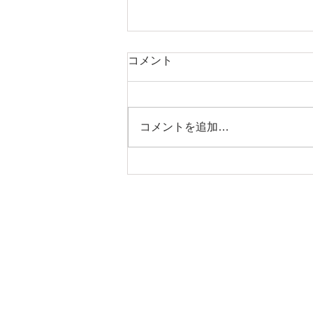
コメント
コメントを追加…
マツダロードスター Ｍー
２ 点検預かり