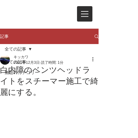
記事
全ての記事
キッカワ
全ての記事
2021年12月3日
読了時間: 1分
白内障のベンツヘッドラ
無題のカテゴリー
イトをスチーマー施工で綺
麗にする。