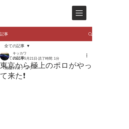
記事
全ての記事
キッカワ
全ての記事
2021年5月21日
読了時間: 1分
東京から極上のポロがやっ
無題のカテゴリー
て来た❗️