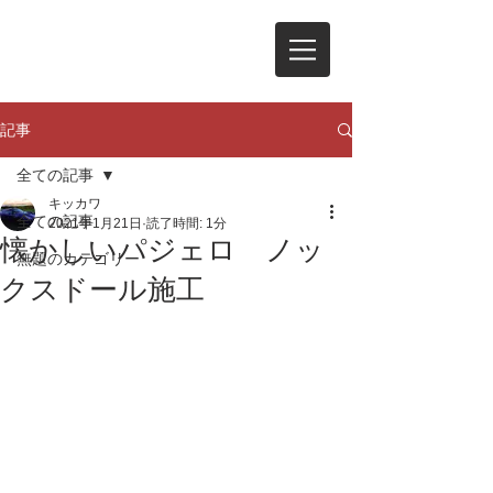
記事
全ての記事
キッカワ
全ての記事
2021年1月21日
読了時間: 1分
懐かしいパジェロ ノッ
無題のカテゴリー
クスドール施工