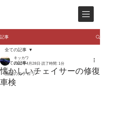
記事
全ての記事
キッカワ
全ての記事
2022年4月28日
読了時間: 1分
懐かしいチェイサーの修復
無題のカテゴリー
車検