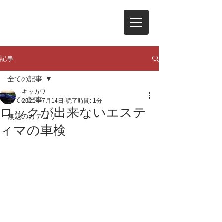
記事
全ての記事
キッカワ
全ての記事
2021年7月14日
読了時間: 1分
ロックが出来ないエステ
無題のカテゴリー
ィマの車検