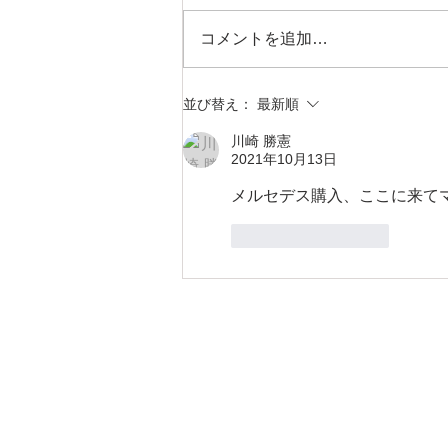
コメントを追加…
マツダロードスター Ｍー
並び替え：
最新順
２ 点検預かり
川崎 勝憲
2021年10月13日
メルセデス購入、ここに来てマ
いいね！
返信