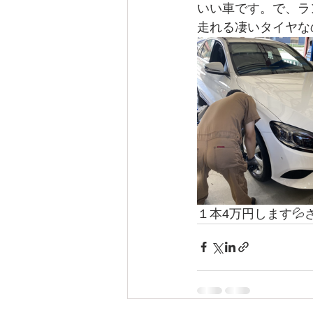
いい車です。で、ラン
走れる凄いタイヤな
１本4万円します💦さ