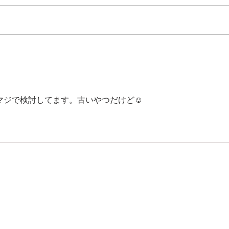
ハイゼットトラック リコー
ゴル
リン
ル修理 燃料ポンプ交換👍
ジで検討してます。古いやつだけど☺️
特定商取引に基づく表記
プライバシーポリシー