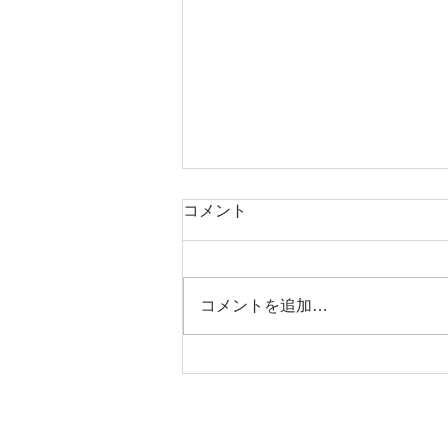
コメント
コメントを追加…
マツダロードスター Ｍー
２ 点検預かり