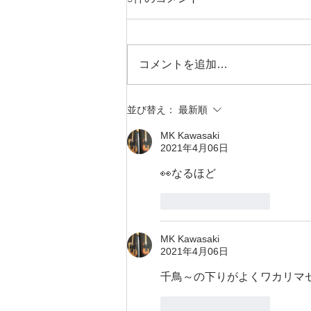
コメントを追加…
マツダロードスター Ｍー
並び替え：
最新順
２ 点検預かり
MK Kawasaki
2021年4月06日
👀なるほど
いいね！
返信
MK Kawasaki
2021年4月06日
千鳥～の下りがよくワカリマセ
いいね！
返信