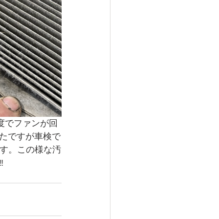
8度でファンが回
たですが車検で
ます。この様な汚
️