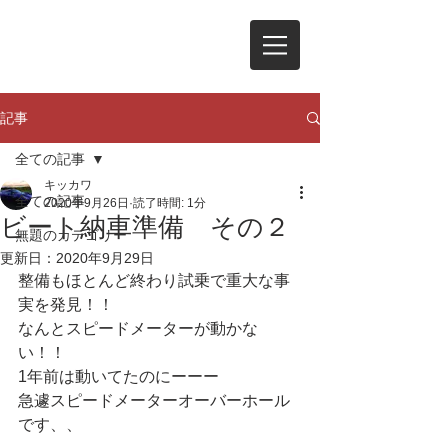
記事
全ての記事
キッカワ
全ての記事
2020年9月26日
読了時間: 1分
ビート納車準備 その２
無題のカテゴリー
更新日：
2020年9月29日
整備もほとんど終わり試乗で重大な事
実を発見！！
なんとスピードメーターが動かな
い！！
1年前は動いてたのにーーー
急遽スピードメーターオーバーホール
です、、