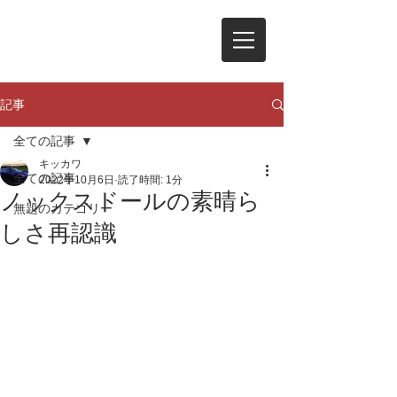
記事
全ての記事
キッカワ
全ての記事
2022年10月6日
読了時間: 1分
ノックスドールの素晴ら
無題のカテゴリー
しさ再認識