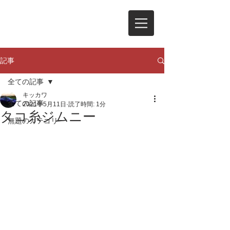
記事
全ての記事
キッカワ
全ての記事
2021年5月11日
読了時間: 1分
タコ糸ジムニー
無題のカテゴリー