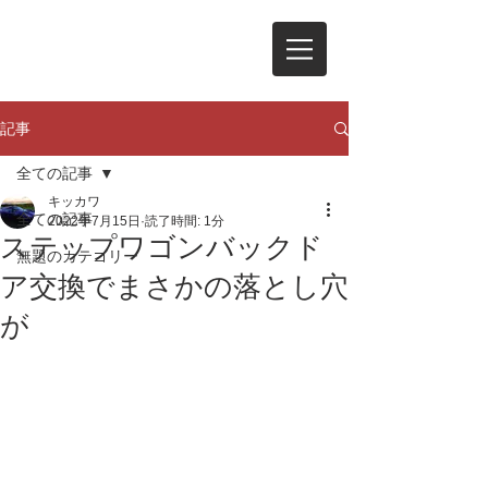
記事
全ての記事
キッカワ
全ての記事
2022年7月15日
読了時間: 1分
ステップワゴンバックド
無題のカテゴリー
ア交換でまさかの落とし穴
が