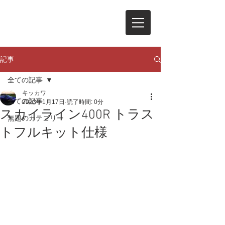
記事
全ての記事
キッカワ
全ての記事
2023年1月17日
読了時間: 0分
スカイライン400R トラス
無題のカテゴリー
トフルキット仕様