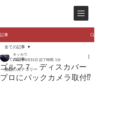
記事
全ての記事
キッカワ
全ての記事
2022年8月31日
読了時間: 1分
ゴルフ７ ディスカバー
無題のカテゴリー
プロにバックカメラ取付⁉️