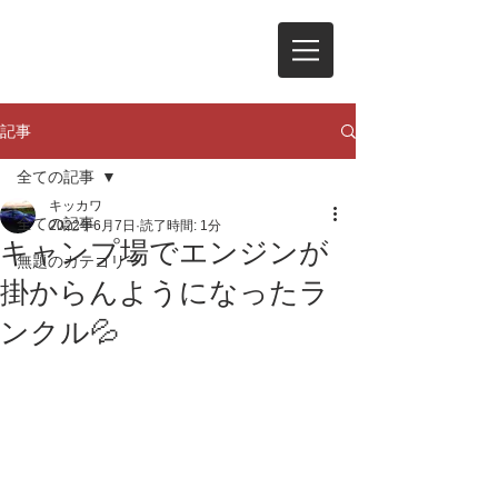
記事
全ての記事
キッカワ
全ての記事
2022年6月7日
読了時間: 1分
キャンプ場でエンジンが
無題のカテゴリー
掛からんようになったラ
ンクル💦