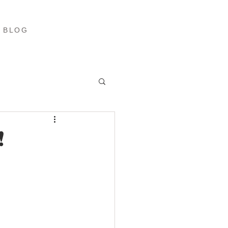
ブログ
More
BLOG
️