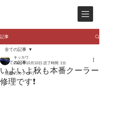
記事
全ての記事
キッカワ
全ての記事
2021年10月10日
読了時間: 1分
いよいよ秋も本番クーラー
無題のカテゴリー
修理です❗️